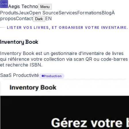
Aegis Techno
Menu
Produits
Jeux
Open Source
Services
Formations
Blog
À
propos
Contact
EN
Dark
LISTER VOS LIVRES, ET ORGANISER VOTRE INVENTAIRE.
Inventory Book
Inventory Book est un gestionnaire d'inventaire de livres
qui référence votre collection via scan QR ou code-barres
et recherche ISBN.
SaaS Productivité
Production