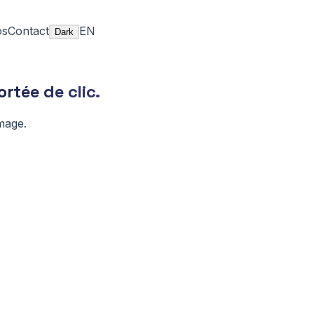
os
Contact
EN
Dark
rtée de clic.
mage.