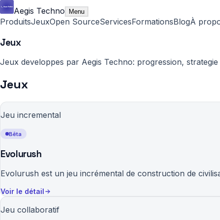
Aegis Techno
Menu
Produits
Jeux
Open Source
Services
Formations
Blog
À prop
Jeux
Jeux developpes par Aegis Techno: progression, strategie e
Jeux
Jeu incremental
Bêta
Evolurush
Evolurush est un jeu incrémental de construction de civilis
Voir le détail
Jeu collaboratif