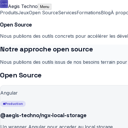
Aegis Techno
Menu
Produits
Jeux
Open Source
Services
Formations
Blog
À prop
Open Source
Nous publions des outils concrets pour accélérer les déve
Notre approche open source
Nous publions des outils issus de nos besoins terrain pou
Open Source
Angular
Production
@aegis-techno/ngx-local-storage
Un wrapper Angular pour acceder au local storage.