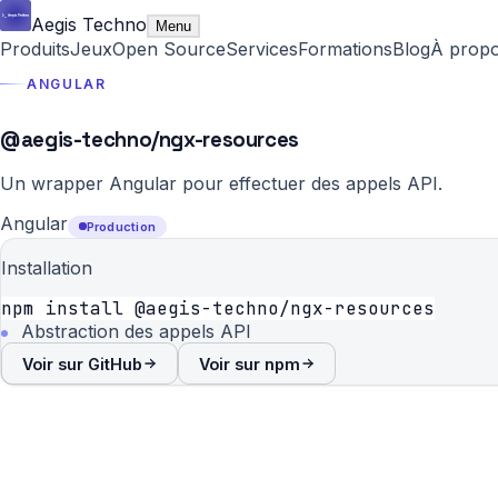
Aegis Techno
Menu
Produits
Jeux
Open Source
Services
Formations
Blog
À prop
ANGULAR
@aegis-techno/ngx-resources
Un wrapper Angular pour effectuer des appels API.
Angular
Production
Installation
npm install @aegis-techno/ngx-resources
Abstraction des appels API
Voir sur GitHub
Voir sur npm