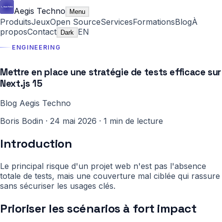
Aegis Techno
Menu
Produits
Jeux
Open Source
Services
Formations
Blog
À
propos
Contact
EN
Dark
ENGINEERING
Mettre en place une stratégie de tests efficace sur
Next.js 15
Blog Aegis Techno
Boris Bodin
·
24 mai 2026
·
1 min de lecture
Introduction
Le principal risque d'un projet web n'est pas l'absence
totale de tests, mais une couverture mal ciblée qui rassure
sans sécuriser les usages clés.
Prioriser les scénarios à fort impact